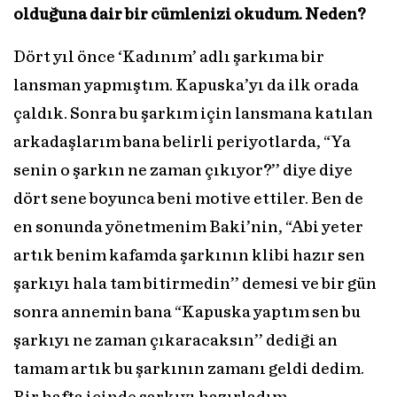
olduğuna dair bir cümlenizi okudum. Neden?
Dört yıl önce ‘Kadınım’ adlı şarkıma bir
lansman yapmıştım. Kapuska’yı da ilk orada
çaldık. Sonra bu şarkım için lansmana katılan
arkadaşlarım bana belirli periyotlarda, “Ya
senin o şarkın ne zaman çıkıyor?’’ diye diye
dört sene boyunca beni motive ettiler. Ben de
en sonunda yönetmenim Baki’nin, “Abi yeter
artık benim kafamda şarkının klibi hazır sen
şarkıyı hala tam bitirmedin’’ demesi ve bir gün
sonra annemin bana “Kapuska yaptım sen bu
şarkıyı ne zaman çıkaracaksın’’ dediği an
tamam artık bu şarkının zamanı geldi dedim.