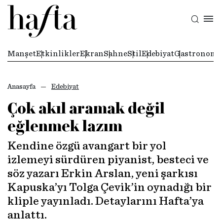
Manşet
Etkinlikler
Ekran
Sahne
Stil
Edebiyat
Gastronomi
Anasayfa
Edebiyat
Çok akıl aramak değil
eğlenmek lazım
Kendine özgü avangart bir yol
izlemeyi sürdüren piyanist, besteci ve
söz yazarı Erkin Arslan, yeni şarkısı
Kapuska’yı Tolga Çevik’in oynadığı bir
kliple yayınladı. Detaylarını Hafta’ya
anlattı.