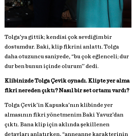
Tolga’ya gittik; kendisi çok sevdiğim bir
dostumdur. Baki, klip fikrini anlattı. Tolga
daha otuzuncu saniyede, “bu çok eğlenceli; dur
dur ben bunun içinde olurum’’ dedi.
Klibinizde Tolga Çevik oynadı. Klipte yer alma
fikri nereden çıktı? Nasıl bir set ortamı vardı?
Tolga Çevik’in Kapuska’nın klibinde yer
almasının fikri yönetmenim Baki Yavuz’dan
çıktı. Bana klip için aklında şekillenen
detayları anlatırken, “anneanne karakterinin