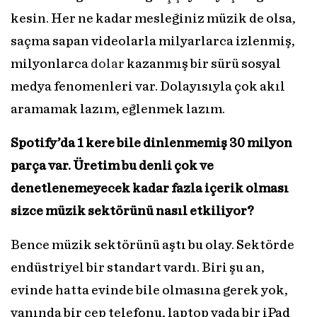
kesin. Her ne kadar mesleğiniz müzik de olsa,
saçma sapan videolarla milyarlarca izlenmiş,
milyonlarca
dolar
kazanmış bir sürü sosyal
medya fenomenleri var. Dolayısıyla çok akıl
aramamak lazım, eğlenmek lazım.
Spotify’da 1 kere bile dinlenmemiş 30 milyon
parça var. Üretim bu denli çok ve
denetlenemeyecek kadar fazla içerik olması
sizce müzik sektörünü nasıl etkiliyor?
Bence müzik sektörünü aştı bu olay. Sektörde
endüstriyel bir standart vardı. Biri şu an,
evinde hatta evinde bile olmasına gerek yok,
yanında bir cep telefonu, laptop yada bir iPad