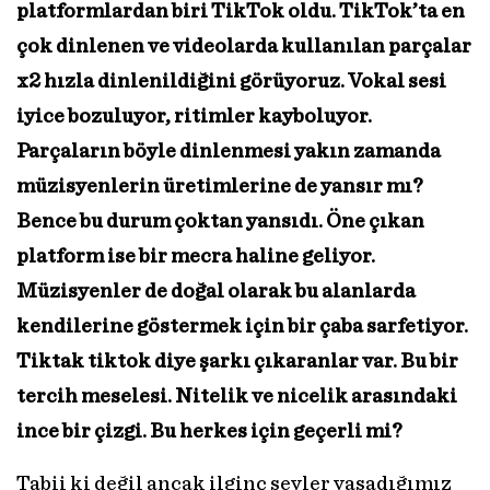
platformlardan biri TikTok oldu. TikTok’ta en
çok dinlenen ve videolarda kullanılan parçalar
x2 hızla dinlenildiğini görüyoruz. Vokal sesi
iyice bozuluyor, ritimler kayboluyor.
Parçaların böyle dinlenmesi yakın zamanda
müzisyenlerin üretimlerine de yansır mı?
Bence bu durum çoktan yansıdı. Öne çıkan
platform ise bir mecra haline geliyor.
Müzisyenler de doğal olarak bu alanlarda
kendilerine göstermek için bir çaba sarfetiyor.
Tiktak tiktok diye şarkı çıkaranlar var. Bu bir
tercih meselesi. Nitelik ve nicelik arasındaki
ince bir çizgi. Bu herkes için geçerli mi?
Tabii ki değil ancak ilginç şeyler yaşadığımız