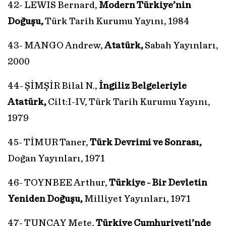
42- LEWIS Bernard,
Modern Türkiye’nin
Doğuşu,
Türk Tarih Kurumu Yayını, 1984
43- MANGO Andrew,
Atatürk,
Sabah Yayınları,
2000
44- ŞİMŞİR Bilal N.,
İngiliz Belgeleriyle
Atatürk,
Cilt:I-IV, Türk Tarih Kurumu Yayını,
1979
45- TİMUR Taner,
Türk Devrimi ve Sonrası,
Doğan Yayınları, 1971
46- TOYNBEE Arthur,
Türkiye - Bir Devletin
Yeniden Doğuşu,
Milliyet Yayınları, 1971
47- TUNÇAY Mete,
Türkiye Cumhuriyeti’nde