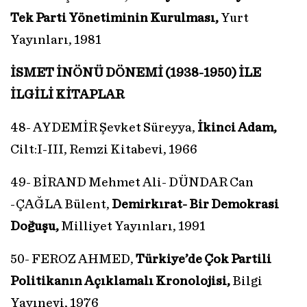
Tek Parti Yönetiminin Kurulması,
Yurt
Yayınları, 1981
İSMET İNÖNÜ DÖNEMİ (1938-1950) İLE
İLGİLİ KİTAPLAR
48- AYDEMİR Şevket Süreyya,
İkinci Adam,
Cilt:I-III, Remzi Kitabevi, 1966
49- BİRAND Mehmet Ali- DÜNDAR Can
-ÇAĞLA Bülent,
Demirkırat- Bir Demokrasi
Doğuşu,
Milliyet Yayınları, 1991
50- FEROZ AHMED,
Türkiye’de Çok Partili
Politikanın Açıklamalı Kronolojisi,
Bilgi
Yayınevi, 1976