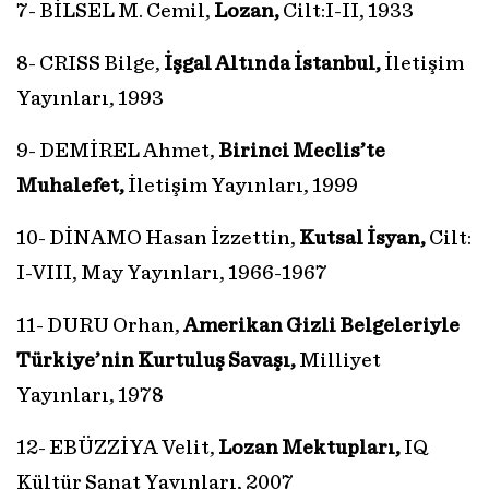
7- BİLSEL M. Cemil,
Lozan,
Cilt:I-II, 1933
8- CRISS Bilge,
İşgal Altında İstanbul,
İletişim
Yayınları, 1993
9- DEMİREL Ahmet,
Birinci Meclis’te
Muhalefet,
İletişim Yayınları, 1999
10- DİNAMO Hasan İzzettin,
Kutsal İsyan,
Cilt:
I-VIII, May Yayınları, 1966-1967
11- DURU Orhan,
Amerikan Gizli Belgeleriyle
Türkiye’nin Kurtuluş Savaşı,
Milliyet
Yayınları, 1978
12- EBÜZZİYA Velit,
Lozan Mektupları,
IQ
Kültür Sanat Yayınları, 2007