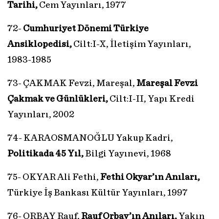
Tarihi,
Cem Yayınları, 1977
72-
Cumhuriyet Dönemi Türkiye
Ansiklopedisi,
Cilt:I-X, İletişim Yayınları,
1983-1985
73- ÇAKMAK Fevzi, Mareşal,
Mareşal Fevzi
Çakmak ve Günlükleri,
Cilt:I-II, Yapı Kredi
Yayınları, 2002
74- KARAOSMANOĞLU Yakup Kadri,
Politikada 45 Yıl,
Bilgi Yayınevi, 1968
75- OKYAR Ali Fethi,
Fethi Okyar’ın Anıları,
Türkiye İş Bankası Kültür Yayınları, 1997
76- ORBAY Rauf,
Rauf Orbay’ın Anıları,
Yakın