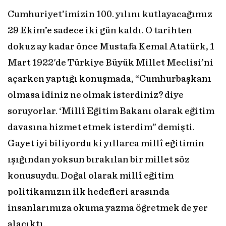
Cumhuriyet’imizin 100. yılını kutlayacağımız
29 Ekim’e sadece iki gün kaldı. O tarihten
dokuz ay kadar önce Mustafa Kemal Atatürk, 1
Mart 1922'de Türkiye Büyük Millet Meclisi’ni
açarken yaptığı konuşmada, “Cumhurbaşkanı
olmasa idiniz ne olmak isterdiniz? diye
soruyorlar. ‘Millî Eğitim Bakanı olarak eğitim
davasına hizmet etmek isterdim” demişti.
Gayet iyi biliyordu ki yıllarca millî eğitimin
ışığından yoksun bırakılan bir millet söz
konusuydu. Doğal olarak millî eğitim
politikamızın ilk hedefleri arasında
insanlarımıza okuma yazma öğretmek de yer
alacıktı.