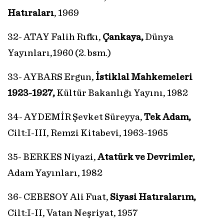
Hatıraları
, 1969
32- ATAY Falih Rıfkı,
Çankaya,
Dünya
Yayınları,1960 (2. bsm.)
33- AYBARS Ergun,
İstiklal Mahkemeleri
1923-1927,
Kültür Bakanlığı Yayını, 1982
34- AYDEMİR Şevket Süreyya,
Tek Adam,
Cilt:I-III, Remzi Kitabevi, 1963-1965
35- BERKES Niyazi,
Atatürk ve Devrimler,
Adam Yayınları, 1982
36- CEBESOY Ali Fuat,
Siyasi Hatıralarım,
Cilt:I-II, Vatan Neşriyat, 1957