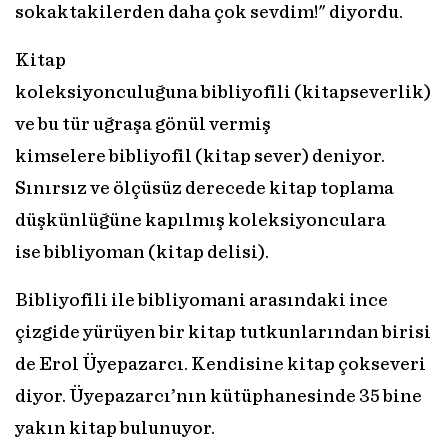
sokaktakilerden daha çok sevdim!" diyordu.
Kitap
koleksiyonculuğuna bibliyofili (kitapseverlik)
ve bu tür uğ­raşa gönül vermiş
kimselere bibliyofil (kitap sever) deniyor.
Sınır­sız ve ölçüsüz derecede kitap toplama
düşkünlüğüne kapılmış koleksiyonculara
ise bibliyoman (kitap delisi).
Bibliyofili ile bibliyomani arasındaki ince
çizgide yürüyen bir kitap tutkunlarından birisi
de Erol Üyepazarcı. Kendisine kitap çokseveri
diyor. Üyepazarcı’nın kütüphanesinde 35 bine
yakın kitap bulunuyor.