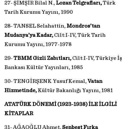
27- ŞİMŞİR Bilal N.,
Lozan Telgrafları,
Türk
Tarih Kurumu Yayını, 1990
28- TANSEL Selahattin,
Mondros’tan
Mudanya’ya Kadar,
Cilt:I-IV, Türk Tarih
Kurumu Yayını, 1977-1978
29-
TBMM Gizli Zabıtları,
Cilt:I-IV, Türkiye İş
Bankası Kültür Yayınları, 1985
30- TENGİRŞENK Yusuf Kemal,
Vatan
Hizmetinde,
Kültür Bakanlığı Yayını, 1981
ATATÜRK DÖNEMİ (1923-1938) İLE İLGİLİ
KİTAPLAR
31- AĞAOĞLU Ahmet,
Senbest Fırka