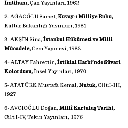
İmtihanı,
Çan Yayınları, 1962
2- AĞAOĞLU Samet,
Kuvay-ı Millîye Ruhu,
Kültür Bakanlığı Yayınları, 1981
3- AKŞİN Sina,
İstanbul Hükümeti ve Millî
Mücadele,
Cem Yayınevi, 1983
4- ALTAY Fahrettin,
İstiklal Harbi’nde Süvari
Kolordusu,
İnsel Yayınları, 1970
5- ATATÜRK Mustafa Kemal,
Nutuk,
Cilt:I-III,
1927
6- AVCIOĞLU Doğan,
Millî Kurtuluş Tarihi,
Cilt:I-IV, Tekin Yayınları, 1976