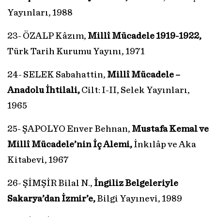
Yayınları, 1988
23- ÖZALP Kâzım,
Millî Mücadele 1919-1922,
Türk Tarih Kurumu Yayını, 1971
24- SELEK Sabahattin,
Millî Mücadele –
Anadolu İhtilali,
Cilt: I-II, Selek Yayınları,
1965
25- ŞAPOLYO Enver Behnan,
Mustafa Kemal ve
Millî Mücadele’nin İç Alemi,
İnkılâp ve Aka
Kitabevi, 1967
26- ŞİMŞİR Bilal N.,
İngiliz Belgeleriyle
Sakarya’dan İzmir’e,
Bilgi Yayınevi, 1989