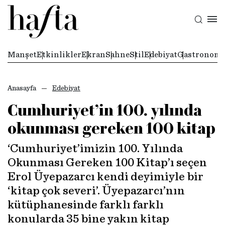
Manşet
Etkinlikler
Ekran
Sahne
Stil
Edebiyat
Gastronomi
Anasayfa
Edebiyat
Cumhuriyet’in 100. yılında
okunması gereken 100 kitap
‘Cumhuriyet’imizin 100. Yılında
Okunması Gereken 100 Kitap’ı seçen
Erol Üyepazarcı kendi deyimiyle bir
‘kitap çok severi’. Üyepazarcı’nın
kütüphanesinde farklı farklı
konularda 35 bine yakın kitap