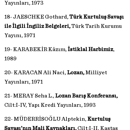
Yayınları, 1973
18- JAESCHKE Gothard,
Türk Kurtuluş Savaşı
ile İlgili İngiliz Belgeleri,
Türk Tarih Kurumu
Yayını, 1971
19- KARABEKİR Kâzım,
İstiklal Harbimiz
,
1989
20- KARACAN Ali Naci,
Lozan,
Milliyet
Yayınları, 1971
21- MERAY Seha L.,
Lozan Barış Konferansı,
Cilt:I-IV, Yapı Kredi Yayınları, 1993
22- MÜDERRİSOĞLU Alptekin,
Kurtuluş
Savaşı’nın Mali Kaynakları,
Cilt:I-II, Kastaş