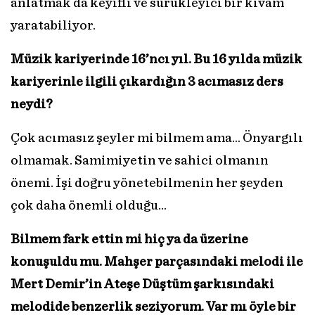
anlatmak da keyifli ve sürükleyici bir kıvam
yaratabiliyor.
Müzik kariyerinde 16’ncı yıl. Bu 16 yılda müzik
kariyerinle ilgili çıkardığın 3 acımasız ders
neydi?
Çok acımasız şeyler mi bilmem ama… Önyargılı
olmamak. Samimiyetin ve sahici olmanın
önemi. İşi doğru yönetebilmenin her şeyden
çok daha önemli olduğu…
Bilmem fark ettin mi hiç ya da üzerine
konuşuldu mu. Mahşer parçasındaki melodi ile
Mert Demir’in Ateşe Düştüm şarkısındaki
melodide benzerlik seziyorum. Var mı öyle bir