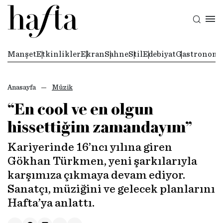
Manşet
Etkinlikler
Ekran
Sahne
Stil
Edebiyat
Gastronomi
Anasayfa
Müzik
“En cool ve en olgun
hissettiğim zamandayım”
Kariyerinde 16’ncı yılına giren
Gökhan Türkmen, yeni şarkılarıyla
karşımıza çıkmaya devam ediyor.
Sanatçı, müziğini ve gelecek planlarını
Hafta’ya anlattı.