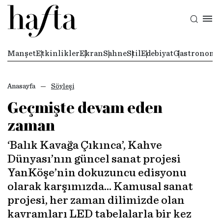
Manşet
Etkinlikler
Ekran
Sahne
Stil
Edebiyat
Gastronomi
Anasayfa
Söyleşi
Geçmişte devam eden
zaman
‘Balık Kavağa Çıkınca’, Kahve
Dünyası’nın güncel sanat projesi
YanKöşe’nin dokuzuncu edisyonu
olarak karşımızda… Kamusal sanat
projesi, her zaman dilimizde olan
kavramları LED tabelalarla bir kez