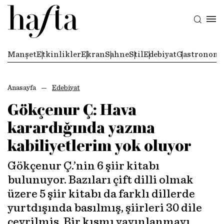
Manşet
Etkinlikler
Ekran
Sahne
Stil
Edebiyat
Gastronomi
Anasayfa
Edebiyat
Gökçenur Ç: Hava
karardığında yazma
kabiliyetlerim yok oluyor
Gökçenur Ç.’nin 6 şiir kitabı
bulunuyor. Bazıları çift dilli olmak
üzere 5 şiir kitabı da farklı dillerde
yurtdışında basılmış, şiirleri 30 dile
çevrilmiş. Bir kısmı yayınlanmayı