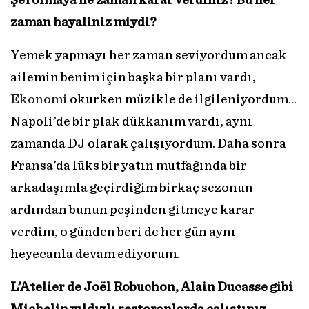
Şef olmaya ne zaman karar verdiniz? Bu her
zaman hayaliniz miydi?
Yemek yapmayı her zaman seviyordum ancak
ailemin benim için başka bir planı vardı,
Ekonomi
okurken müzikle de ilgileniyordum…
Napoli’de bir plak dükkanım vardı, aynı
zamanda DJ olarak çalışıyordum. Daha sonra
Fransa'da lüks bir yatın mutfağında bir
arkadaşımla geçirdiğim birkaç sezonun
ardından bunun peşinden gitmeye karar
verdim, o günden beri de her gün aynı
heyecanla devam ediyorum.
L’Atelier de Joël Robuchon, Alain Ducasse gibi