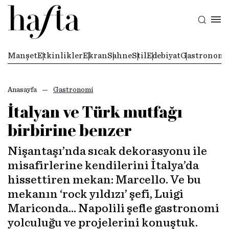
Manşet
Etkinlikler
Ekran
Sahne
Stil
Edebiyat
Gastronomi
Anasayfa
Gastronomi
İtalyan ve Türk mutfağı
birbirine benzer
Nişantaşı’nda sıcak dekorasyonu ile
misafirlerine kendilerini İtalya’da
hissettiren mekan: Marcello. Ve bu
mekanın ‘rock yıldızı’ şefi, Luigi
Mariconda… Napolili şefle gastronomi
yolculuğu ve projelerini konuştuk.