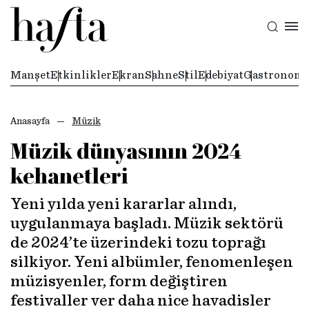
Manşet
Etkinlikler
Ekran
Sahne
Stil
Edebiyat
Gastronomi
Anasayfa
Müzik
Müzik dünyasının 2024
kehanetleri
Yeni yılda yeni kararlar alındı,
uygulanmaya başladı. Müzik sektörü
de 2024’te üzerindeki tozu toprağı
silkiyor. Yeni albümler, fenomenleşen
müzisyenler, form değiştiren
festivaller ver daha nice havadisler