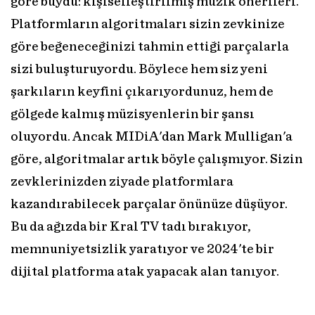
göre buydu: kişiselleştirilmiş müzik önerileri.
Platformların algoritmaları sizin zevkinize
göre beğeneceğinizi tahmin ettiği parçalarla
sizi buluşturuyordu. Böylece hem siz yeni
şarkıların keyfini çıkarıyordunuz, hem de
gölgede kalmış müzisyenlerin bir şansı
oluyordu. Ancak MIDiA'dan Mark Mulligan'a
göre, algoritmalar artık böyle çalışmıyor. Sizin
zevklerinizden ziyade platformlara
kazandırabilecek parçalar önünüze düşüyor.
Bu da ağızda bir Kral TV tadı bırakıyor,
memnuniyetsizlik yaratıyor ve 2024'te bir
dijital platforma atak yapacak alan tanıyor.