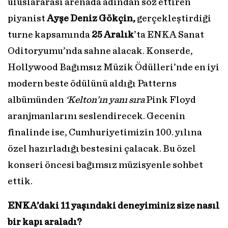
uluslararası arenada adından söz ettiren
piyanist
Ayşe Deniz Gökçin
,
gerçekleştirdiği
turne kapsamında
25 Aralık
’ta ENKA Sanat
Oditoryumu’nda sahne alacak. Konserde,
Hollywood Bağımsız Müzik Ödülleri’nde en iyi
modern beste ödülünü aldığı Patterns
albümünden
‘Kelton’ın yanı sıra
Pink Floyd
aranjmanlarını seslendirecek. Gecenin
finalinde ise, Cumhuriyetimizin 100. yılına
özel hazırladığı bestesini çalacak. Bu özel
konseri öncesi bağımsız müzisyenle sohbet
ettik.
ENKA’daki 11 yaşındaki deneyiminiz size nasıl
bir kapı araladı?