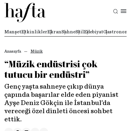
Manşet
Etkinlikler
Ekran
Sahne
Stil
Edebiyat
Gastronomi
Anasayfa
Müzik
“Müzik endüstrisi çok
tutucu bir endüstri”
Genç yaşta sahneye çıkıp dünya
çapında başarılar elde eden piyanist
Ayşe Deniz Gökçin ile İstanbul’da
vereceği özel dinleti öncesi sohbet
ettik.