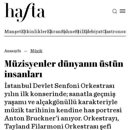
Manşet
Etkinlikler
Ekran
Sahne
Stil
Edebiyat
Gastronomi
Anasayfa
Müzik
Müzisyenler dünyanın üstün
insanları
İstanbul Devlet Senfoni Orkestrası
yılın ilk konserinde; sanatla geçmiş
yaşamı ve alçakgönüllü karakteriyle
müzik tarihinin kendine has portresi
Anton Bruckner’i anıyor. Orkestrayı,
Tayland Filarmoni Orkestrası şefi