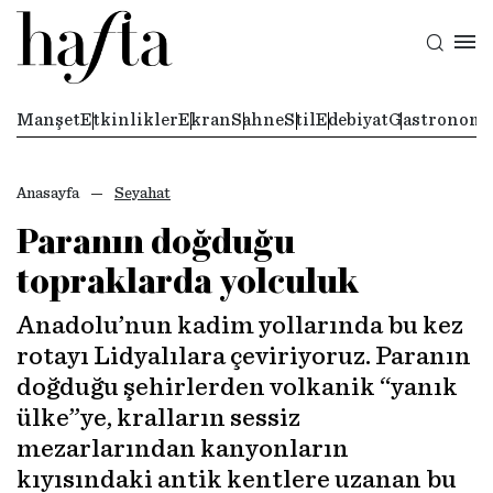
Manşet
Etkinlikler
Ekran
Sahne
Stil
Edebiyat
Gastronomi
Anasayfa
Seyahat
Paranın doğduğu
topraklarda yolculuk
Anadolu’nun kadim yollarında bu kez
rotayı Lidyalılara çeviriyoruz. Paranın
doğduğu şehirlerden volkanik “yanık
ülke”ye, kralların sessiz
mezarlarından kanyonların
kıyısındaki antik kentlere uzanan bu