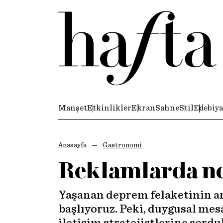
Manşet
Etkinlikler
Ekran
Sahne
Stil
Edebiya
Anasayfa
Gastronomi
Reklamlarda ne
Yaşanan deprem felaketinin ar
başlıyoruz. Peki, duygusal mes