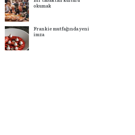
Bir tabaktan kültürü
okumak
Frankie mutfağında yeni
imza