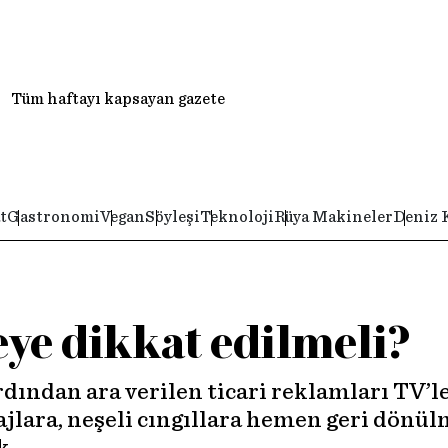
Tüm haftayı kapsayan gazete
t
Gastronomi
Vegan
Söyleşi
Teknoloji
Rüya Makineler
Deniz 
ye dikkat edilmeli?
dından ara verilen ticari reklamları TV’l
ajlara, neşeli cıngıllara hemen geri dönü