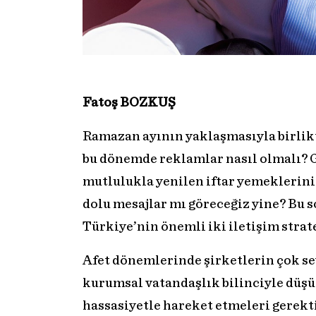
Fatoş BOZKUŞ
Ramazan ayının yaklaşmasıyla birlikt
bu dönemde reklamlar nasıl olmalı? 
mutlulukla yenilen iftar yemeklerini 
dolu mesajlar mı göreceğiz yine? Bu 
Türkiye’nin önemli iki iletişim strat
Afet dönemlerinde şirketlerin çok s
kurumsal vatandaşlık bilinciyle düş
hassasiyetle hareket etmeleri gerekt