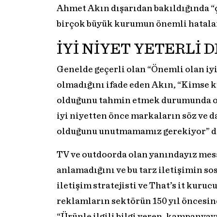
Ahmet Akın dışarıdan bakıldığında “ç
birçok büyük kurumun önemli hatalar
İYİ NİYET YETERLİ 
Genelde geçerli olan “Önemli olan iy
olmadığını ifade eden Akın, “Kimse ku
olduğunu tahmin etmek durumunda ol
iyi niyetten önce markaların söz ve d
olduğunu unutmamamız gerekiyor” d
TV ve outdoorda olan yanındayız mesa
anlamadığını ve bu tarz iletişimin so
iletişim stratejisti ve That’s it kur
reklamların sektörün 150 yıl öncesin
“Ürünle ilgili bilgi veren, kampanya