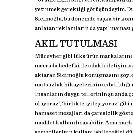
yetinmek gerektiği görüşündeyim. Du
Sicimoğlu, bu dönemde başka bir konuy
anlatan reklamların da yapılmaması g
AKIL TUTULMASI
Mücevher gibi lüks ürün markalarını
mecrada hedef kitle odaklı iletişim 
aktaran Sicimoğlu konuşmasını şöyle
mutsuzluk hikayelerinin anlatıldığı
İnsanların duygu tellerinin şu anda 
oluyoruz’, ‘birlikte iyileşiyoruz’ gi
hamaset mesajları da çaresizlik göster
müddet kullanılmayabilir. Ama marka
sembollerinin kullanılabileceğini d