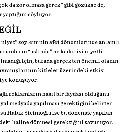
ok da zor olmasa gerek” gibi gözükse de,
 yaptığını söylüyor.
DEĞİL
i niyet” söyleminin afet dönemlerinde anlamlı
rumların “aslında” ne kadar iyi niyetli
madığı için, burada gerçekten önemli olanın
avranışlarının kitleler üzerindeki etkisi
iye konuşuyor.
jlı reklamların nasıl bir faydası olduğunu
syal medyada yapılması gerektiğini belirten
ucusu Haluk Sicimoğlu ise bu dönemde yapılan
deki haline dönmesi gerektiğini savunuyor.
yı anlatan, faydadan bahseden reklamlarla