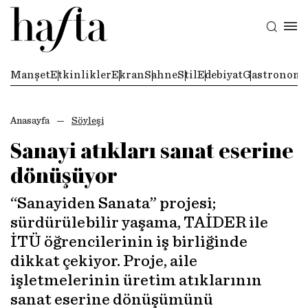
Manşet
Etkinlikler
Ekran
Sahne
Stil
Edebiyat
Gastronomi
Anasayfa
Söyleşi
Sanayi atıkları sanat eserine
dönüşüyor
“Sanayiden Sanata” projesi;
sürdürülebilir yaşama, TAİDER ile
İTÜ öğrencilerinin iş birliğinde
dikkat çekiyor. Proje, aile
işletmelerinin üretim atıklarının
sanat eserine dönüşümünü