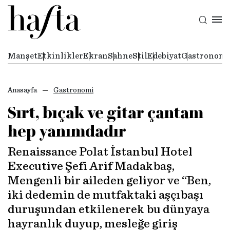
Manşet
Etkinlikler
Ekran
Sahne
Stil
Edebiyat
Gastronomi
Anasayfa
Gastronomi
Sırt, bıçak ve gitar çantam
hep yanımdadır
Renaissance Polat İstanbul Hotel
Executive Şefi Arif Madakbaş,
Mengenli bir aileden geliyor ve “Ben,
iki dedemin de mutfaktaki aşçıbaşı
duruşundan etkilenerek bu dünyaya
hayranlık duyup, mesleğe giriş