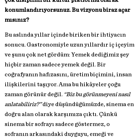
çok disiplinli bir kültür platformu olarak
konumlandırıyorsunuz. Bu vizyonu biraz açar
mısınız?
Bu aslında yıllar içinde biriken bir ihtiyacın
sonucu. Gastronomiyle uzun yıllardır iç içeyim
ve şunu çok net gördüm: Yemek dediğimiz şey
hiçbir zaman sadece yemek değil. Bir
coğrafyanın hafızasını, üretim biçimini, insan
ilişkilerini taşıyor. Ama bu hikâyeler çoğu
zaman görünür değil.
“Biz bu görünmeyeni nasıl
anlatabiliriz?”
diye düşündüğümüzde, sinema en
doğru alan olarak karşımıza çıktı. Çünkü
sinema bir sofrayı sadece göstermez, o
sofranın arkasındaki duyguyu, emeği ve