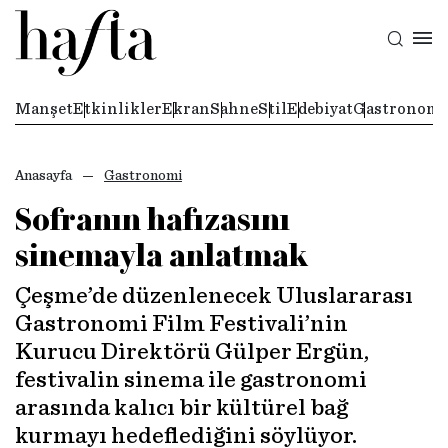
Manşet
Etkinlikler
Ekran
Sahne
Stil
Edebiyat
Gastronomi
Anasayfa
Gastronomi
Sofranın hafızasını
sinemayla anlatmak
Çeşme’de düzenlenecek Uluslararası
Gastronomi Film Festivali’nin
Kurucu Direktörü Gülper Ergün,
festivalin sinema ile gastronomi
arasında kalıcı bir kültürel bağ
kurmayı hedeflediğini söylüyor.