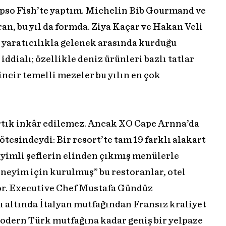
ipso Fish’te yaptım. Michelin Bib Gourmand ve
n, bu yıl da formda. Ziya Kaçar ve Hakan Veli
, yaratıcılıkla gelenek arasında kurduğu
iddialı; özellikle deniz ürünleri bazlı tatlar
ncir temelli mezeler bu yılın en çok
tık inkâr edilemez. Ancak XO Cape Arnna’da
tesindeydi: Bir resort’te tam 19 farklı alakart
eyimli şeflerin elinden çıkmış menülerle
deneyim için kurulmuş” bu restoranlar, otel
or. Executive Chef Mustafa Gündüz
 altında İtalyan mutfağından Fransız kraliyet
odern Türk mutfağına kadar geniş bir yelpaze