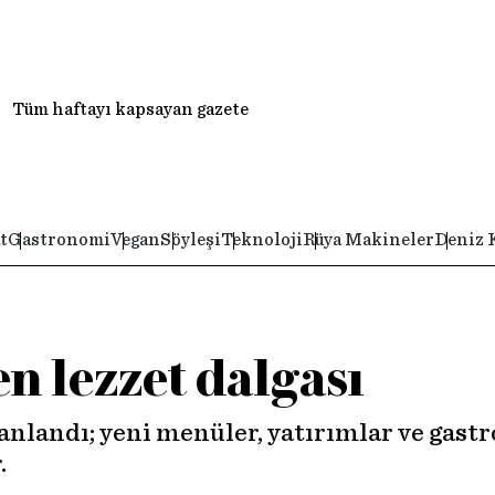
Tüm haftayı kapsayan gazete
t
Gastronomi
Vegan
Söyleşi
Teknoloji
Rüya Makineler
Deniz 
n lezzet dalgası
nlandı; yeni menüler, yatırımlar ve gast
.