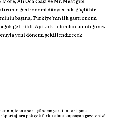
 More, Ali Ocakbaşı ve Mr. Meat gibi
yatırımla gastronomi dünyasında güçlü bir
minin başına, Türkiye’nin ilk gastronomi
gök getirildi. Apiko kitabından tanıdığımız
onuyla yeni dönemi şekillendirecek.
teknolojiden spora, gündem yaratan tartışma
röportajlara pek çok farklı alanı kapsayan gazeteniz!