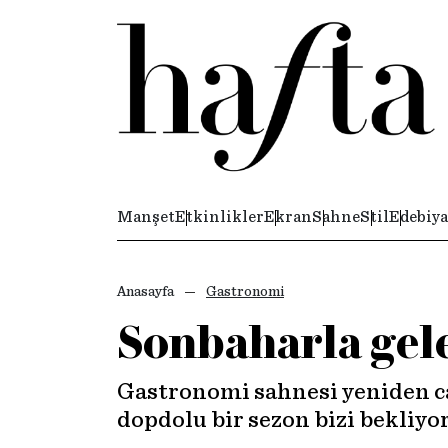
Manşet
Etkinlikler
Ekran
Sahne
Stil
Edebiya
Anasayfa
Gastronomi
Sonbaharla gele
Gastronomi sahnesi yeniden ca
dopdolu bir sezon bizi bekliyor