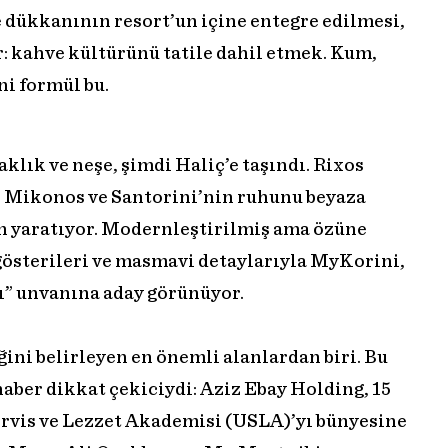
e dükkanının resort’un içine entegre edilmesi,
or: kahve kültürünü tatile dahil etmek. Kum,
ni formül bu.
klık ve neşe, şimdi Haliç’e taşındı. Rixos
, Mikonos ve Santorini’nin ruhunu beyaza
 yaratıyor. Modernleştirilmiş ama özüne
 gösterileri ve masmavi detaylarıyla MyKorini,
nı” unvanına aday görünüyor.
ini belirleyen en önemli alanlardan biri. Bu
aber dikkat çekiciydi: Aziz Ebay Holding, 15
ervis ve Lezzet Akademisi (USLA)’yı bünyesine