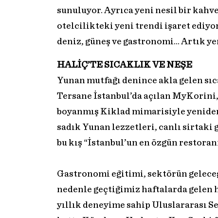
sunuluyor. Ayrıca yeni nesil bir kahv
otelcilikteki yeni trendi işaret ediy
deniz, güneş ve gastronomi… Artık ye
HALİÇ’TE SICAKLIK VE NEŞE
Yunan mutfağı denince akla gelen sıca
Tersane İstanbul’da açılan MyKorini
boyanmış Kiklad mimarisiyle yeniden
sadık Yunan lezzetleri, canlı sirtaki
bu kış “İstanbul’un en özgün restora
Gastronomi eğitimi, sektörün geleceğ
nedenle geçtiğimiz haftalarda gelen h
yıllık deneyime sahip Uluslararası S