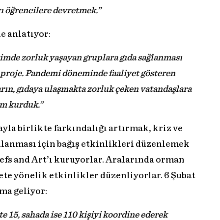
yı öğrencilere devretmek.”
le anlatıyor:
imde zorluk yaşayan gruplara gıda sağlanması
r proje. Pandemi döneminde faaliyet gösteren
arın, gıdaya ulaşmakta zorluk çeken vatandaşlara
em kurduk.”
yla birlikte farkındalığı artırmak, kriz ve
şılanması için bağış etkinlikleri düzenlemek
hefs and Art’ı kuruyorlar. Aralarında orman
te yönelik etkinlikler düzenliyorlar. 6 Şubat
ma geliyor:
te 15, sahada ise 110 kişiyi koordine ederek