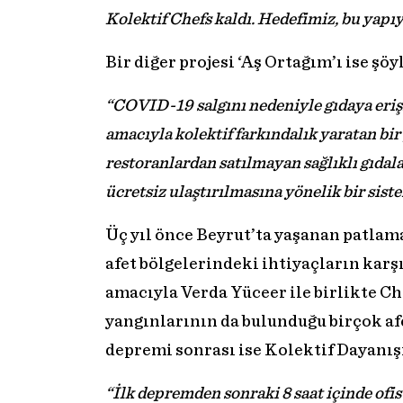
Kolektif Chefs kaldı. Hedefimiz, bu yapı
Bir diğer projesi ‘Aş Ortağım’ı ise şöy
“COVID-19 salgını nedeniyle gıdaya eriş
amacıyla kolektif farkındalık yaratan bi
restoranlardan satılmayan sağlıklı gıdal
ücretsiz ulaştırılmasına yönelik bir sist
Üç yıl önce Beyrut’ta yaşanan patlama
afet bölgelerindeki ihtiyaçların kar
amacıyla Verda Yüceer ile birlikte C
yangınlarının da bulunduğu birçok afe
depremi sonrası ise Kolektif Dayanış
“İlk depremden sonraki 8 saat içinde ofis