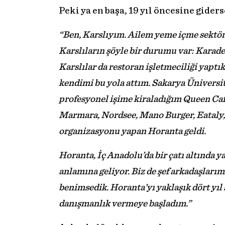
Peki ya en başa, 19 yıl öncesine giders
“Ben, Karslıyım. Ailem yeme içme sektörün
Karslıların şöyle bir durumu var: Karadeni
Karslılar da restoran işletmeciliği yaptık
kendimi bu yola attım. Sakarya Üniversi
profesyonel işime kiraladığım Queen Caf
Marmara, Nordsee, Mano Burger, Eataly, 
organizasyonu yapan Horanta geldi.
Horanta, İç Anadolu’da bir çatı altında y
anlamına geliyor. Biz de şef arkadaşlarım
benimsedik. Horanta’yı yaklaşık dört yıl
danışmanlık vermeye başladım.”