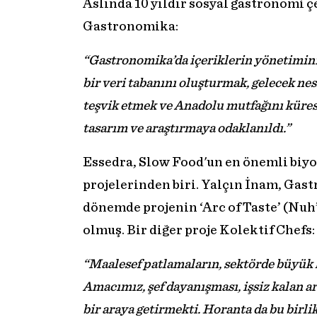
Aslında 10 yıldır sosyal gastronomi ç
Gastronomika:
“Gastronomika’da içeriklerin yönetimin
bir veri tabanını oluşturmak, gelecek n
teşvik etmek ve Anadolu mutfağını küres
tasarım ve araştırmaya odaklanıldı.”
Essedra, Slow Food'un en önemli biyol
projelerinden biri. Yalçın İnam, Ga
dönemde projenin ‘Arc of Taste’ (Nuh
olmuş. Bir diğer proje Kolektif Chefs:
“Maalesef patlamaların, sektörde büyük k
Amacımız, şef dayanışması, işsiz kalan ar
bir araya getirmekti. Horanta da bu birli