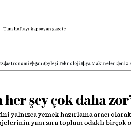
Tüm haftayı kapsayan gazete
t
Gastronomi
Vegan
Söyleşi
Teknoloji
Rüya Makineler
Deniz 
 her şey çok daha zor
ğini yalnızca yemek hazırlama aracı olara
elerinin yanı sıra toplum odaklı birçok o