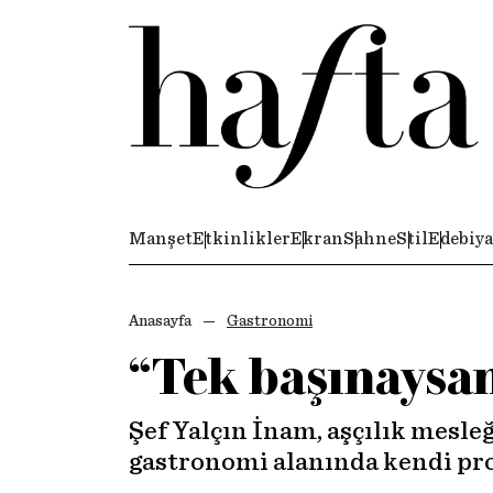
Manşet
Etkinlikler
Ekran
Sahne
Stil
Edebiya
Anasayfa
Gastronomi
“Tek başınaysan
Şef Yalçın İnam, aşçılık mesle
gastronomi alanında kendi proj