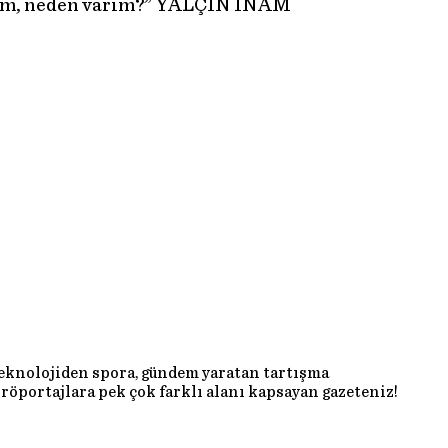
rum, neden varım?” YALÇIN İNAM
teknolojiden spora, gündem yaratan tartışma
röportajlara pek çok farklı alanı kapsayan gazeteniz!