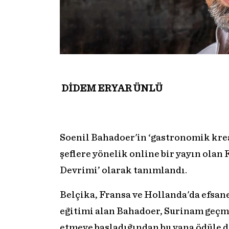
DİDEM ERYAR ÜNLÜ
Soenil Bahadoer'in ‘gastronomik krea
şeflere yönelik online bir yayın olan
Devrimi’ olarak tanımlandı.
Belçika, Fransa ve Hollanda'da efsane
eğitimi alan Bahadoer, Surinam geçm
etmeye başladığından bu yana ödüle d