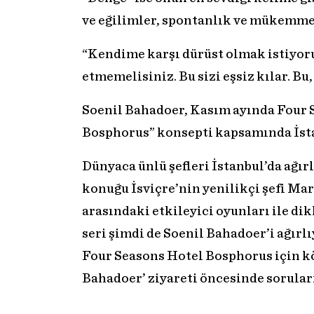
ve eğilimler, spontanlık ve mükemmel
“Kendime karşı dürüst olmak istiyor
etmemelisiniz. Bu sizi eşsiz kılar. B
Soenil Bahadoer, Kasım ayında Four 
Bosphorus” konsepti kapsamında İsta
Dünyaca ünlü şefleri İstanbul’da ağı
konuğu İsviçre’nin yenilikçi şefi Mar
arasındaki etkileyici oyunları ile di
seri şimdi de Soenil Bahadoer’i ağırl
Four Seasons Hotel Bosphorus için k
Bahadoer’ ziyareti öncesinde sorular