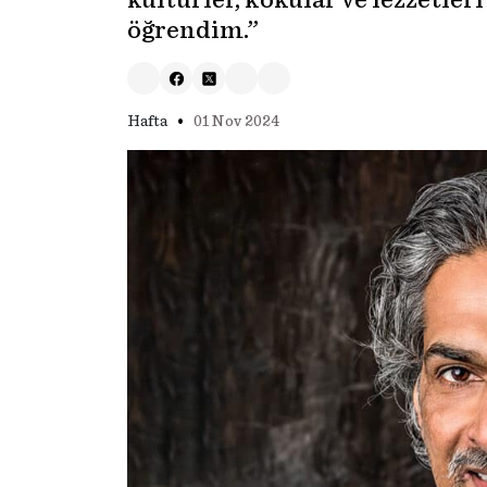
kültürler, kokular ve lezzetler
öğrendim.”
•
Hafta
01 Nov 2024