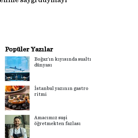
eşenine saygı duymayı
Popüler Yazılar
Boğaz’ın kıyısında sualtı
dünyası
İstanbul yazının gastro
ritmi
Amacımız suşi
öğretmekten fazlası