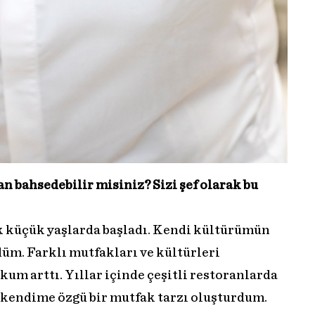
bahsedebilir misiniz? Sizi şef olarak bu
 küçük yaşlarda başladı. Kendi kültürümün
düm. Farklı mutfakları ve kültürleri
um arttı. Yıllar içinde çeşitli restoranlarda
e kendime özgü bir mutfak tarzı oluşturdum.