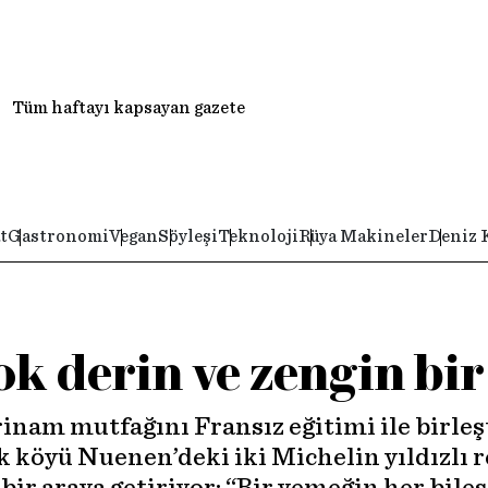
Tüm haftayı kapsayan gazete
t
Gastronomi
Vegan
Söyleşi
Teknoloji
Rüya Makineler
Deniz 
k derin ve zengin bir
nam mutfağını Fransız eğitimi ile birleş
 köyü Nuenen’deki iki Michelin yıldızlı r