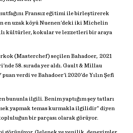
tfağını Fransız eğitimi ile birleştirerek
ın en uzak köyü Nuenen'deki iki Michelin
lı kültürler, kokular ve lezzetleri bir araya
rkok (Masterchef) seçilen Bahadoer, 2021
i'nde 58. sırada yer aldı. Gault & Millau
 puan verdi ve Bahadoer'i 2020'de Yılın Şefi
bununla ilgili. Benim yaptığım şey tatları
mek yapmak temas kurmakla ilgilidir” diyen
 topluluğun bir parçası olarak görüyor.
ibi görünüyor. Gelenek ve yenilik, deneyimler