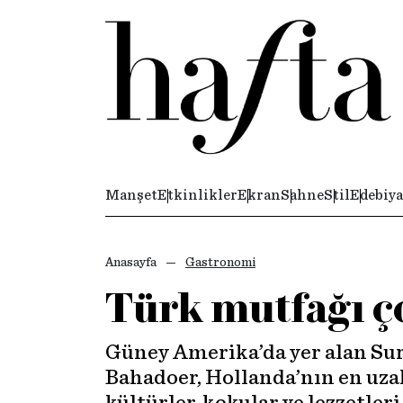
Manşet
Etkinlikler
Ekran
Sahne
Stil
Edebiya
Anasayfa
Gastronomi
Türk mutfağı ço
Güney Amerika’da yer alan Suri
Bahadoer, Hollanda’nın en uzak