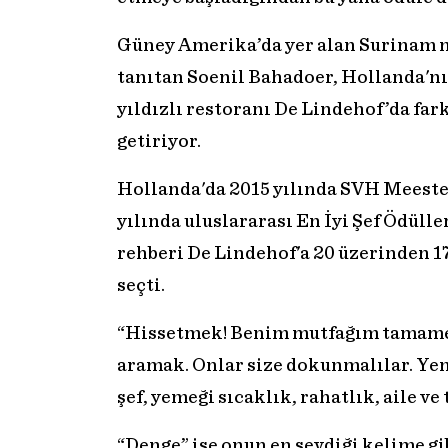
Güney Amerika’da yer alan Surinam mu
tanıtan Soenil Bahadoer, Hollanda'n
yıldızlı restoranı De Lindehof’da fark
getiriyor.
Hollanda'da 2015 yılında SVH Meeste
yılında uluslararası En İyi Şef Ödüller
rehberi De Lindehof'a 20 üzerinden 17
seçti.
“Hissetmek! Benim mutfağım tamamen 
aramak. Onlar size dokunmalılar. Ye
şef, yemeği sıcaklık, rahatlık, aile ve
“Denge” ise onun en sevdiği kelime g