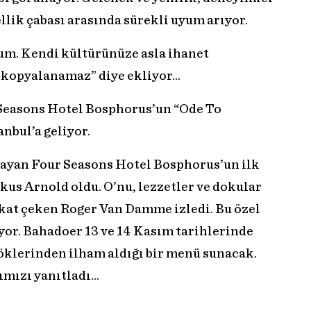
lik çabası arasında sürekli uyum arıyor.
um. Kendi kültürünüze asla ihanet
u, kopyalanamaz” diye ekliyor…
Seasons Hotel Bosphorus’un “Ode To
nbul’a geliyor.
rlayan Four Seasons Hotel Bosphorus’un ilk
kus Arnold oldu. O’nu, lezzetler ve dokular
kkat çeken Roger Van Damme izledi. Bu özel
ıyor. Bahadoer 13 ve 14 Kasım tarihlerinde
öklerinden ilham aldığı bir menü sunacak.
ımızı yanıtladı…