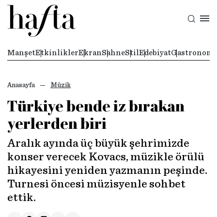
Manşet
Etkinlikler
Ekran
Sahne
Stil
Edebiyat
Gastronomi
Anasayfa
Müzik
Türkiye bende iz bırakan
yerlerden biri
Aralık ayında üç büyük şehrimizde
konser verecek Kovacs, müzikle örülü
hikayesini yeniden yazmanın peşinde.
Turnesi öncesi müzisyenle sohbet
ettik.