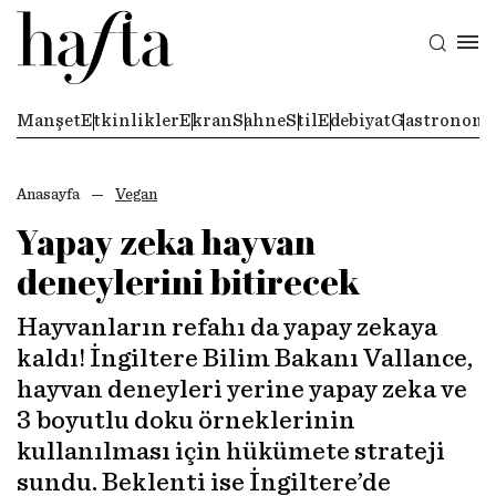
Manşet
Etkinlikler
Ekran
Sahne
Stil
Edebiyat
Gastronomi
Anasayfa
Vegan
Yapay zeka hayvan
deneylerini bitirecek
Hayvanların refahı da yapay zekaya
kaldı! İngiltere Bilim Bakanı Vallance,
hayvan deneyleri yerine yapay zeka ve
3 boyutlu doku örneklerinin
kullanılması için hükümete strateji
sundu. Beklenti ise İngiltere’de