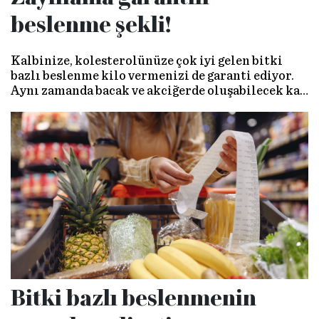
beslenme şekli!
Kalbinize, kolesterolünüze çok iyi gelen bitki
bazlı beslenme kilo vermenizi de garanti ediyor.
Aynı zamanda bacak ve akciğerde oluşabilecek kan
pıhtısı riskini de önemli ölçüde azaltıyor. Haydi,
bitki bazlı beslenmeyle hem dünyayı hem de kendi
sağlığınızı düzeltmeye var mısınız?
Bitki bazlı beslenmenin