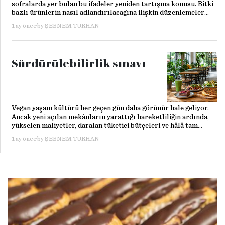
sofralarda yer bulan bu ifadeler yeniden tartışma konusu. Bitki
bazlı ürünlerin nasıl adlandırılacağına ilişkin düzenlemeler
yalnızca etiketleri değil; tüketicinin ürünü tanımasını,
1 ay önce
by
ŞEBNEM TURHAN
üreticilerin rekabet koşullarını ve alternatif beslenmenin
geleceğini de şekillendiriyor.
Sürdürülebilirlik sınavı
Vegan yaşam kültürü her geçen gün daha görünür hale geliyor.
Ancak yeni açılan mekânların yarattığı hareketliliğin ardında,
yükselen maliyetler, daralan tüketici bütçeleri ve hâlâ tam
anlamıyla aşılamayan önyargılar nedeniyle ayakta kalma
1 ay önce
by
ŞEBNEM TURHAN
mücadelesi veren kırılgan bir ekosistem bulunuyor.