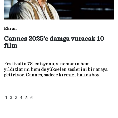
Ekran
Cannes 2025’e damga vuracak 10
film
Festivalin 78. edisyonu, sinemanın hem
yıldızlarını hem de yükselen seslerini bir araya
getiriyor. Cannes, sadece kırmızı halıda boy
göstermenin ötesinde; politik duruşların, görsel
yaratıcılığın ve cesaretin sahnesi. İşte 13–24
Mayıs tarihleri arasında düzenlenecek Cannes’da
mutlaka izlenmesi gereken ve yıl boyunca
1
2
3
4
5
6
konuşulacak 10 film.