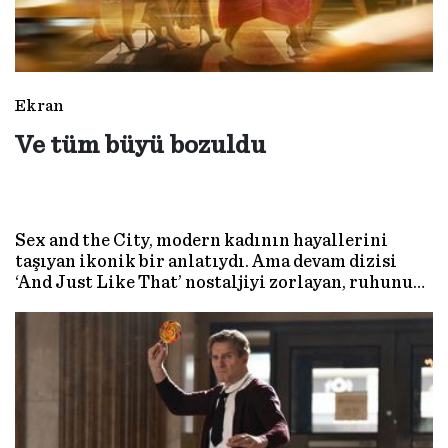
Ekran
Ve tüm büyü bozuldu
Sex and the City, modern kadının hayallerini
taşıyan ikonik bir anlatıydı. Ama devam dizisi
‘And Just Like That’ nostaljiyi zorlayan, ruhunu
yitirmiş bir veda mektubuna dönüştü. Anladık ki
işin gerçeği şu: Ne Carrie aynı Carrie, ne biz aynı
biziz…