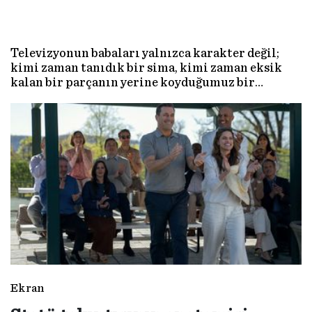
Televizyonun babaları yalnızca karakter değil;
kimi zaman tanıdık bir sima, kimi zaman eksik
kalan bir parçanın yerine koyduğumuz bir
figürdü. Bu Babalar Günü’nde, ekranların
unutulmaz baba karakterlerini bir kez daha
anıyoruz. Hem gülümseyerek, hem biraz geçmişe
dalarak…
Ekran