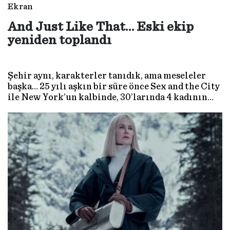
Ekran
And Just Like That… Eski ekip
yeniden toplandı
Şehir aynı, karakterler tanıdık, ama meseleler
başka… 25 yılı aşkın bir süre önce Sex and the City
ile New York’un kalbinde, 30’larında 4 kadının
dostluğu üzerine başlayan macera, And Just Like
That ile devam ediyor.