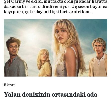
Şef Carmy ve ekibi, mutfakta olduğu kadar hayatta
da kaosu bir türlü dindiremiyor. Üç sezon boyunca
kayıpları, çatırdayan ilişkileri ve biriken
yalnızlıkları izlediğimiz The Bear’ın yeni
sezonunda mutfağı koruma, aile olma zamanı.
Çünkü mutfak duvarındaki sayaç yalnızca servis
kalitesi için değil iflasa doğru da geri sayıyor.
Ekran
Yalan denizinin ortasındaki ada