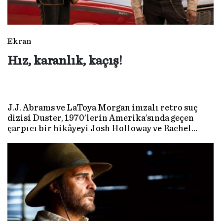
Ekran
Hız, karanlık, kaçış!
J.J. Abrams ve LaToya Morgan imzalı retro suç
dizisi Duster, 1970’lerin Amerika’sında geçen
çarpıcı bir hikâyeyi Josh Holloway ve Rachel
Hilson’ın başrollerinde ekrana taşıyor. Dizinin
yaratıcıları ve oyuncuları merakla beklenen
yapımı anlattı.