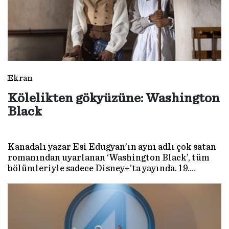
Ekran
Kölelikten gökyüzüne: Washington
Black
Kanadalı yazar Esi Edugyan’ın aynı adlı çok satan
romanından uyarlanan ‘Washington Black’, tüm
bölümleriyle sadece Disney+’ta yayında. 19.
yüzyılda geçen bu sekiz bölümlük mini dizi,
kölelikten kaçan bir çocuğun kıtalar aşan
yolculuğunu anlatıyor; özgürlük, kimlik ve
aidiyet gibi temaları bugüne taşıyan bir hikaye
kuruyor.