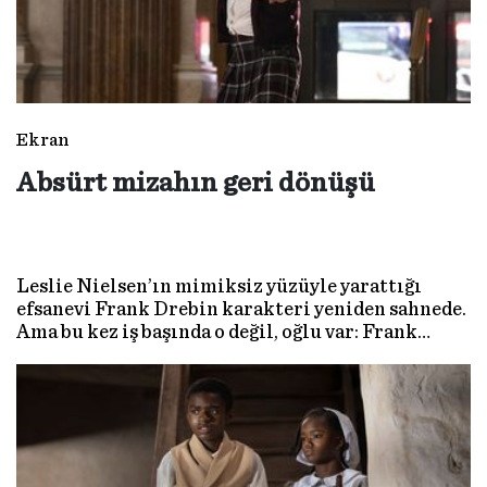
Ekran
Absürt mizahın geri dönüşü
Leslie Nielsen’ın mimiksiz yüzüyle yarattığı
efsanevi Frank Drebin karakteri yeniden sahnede.
Ama bu kez iş başında o değil, oğlu var: Frank
Drebin Jr. Yani Liam Neeson. Polisiye parodi
türünün mihenk taşlarından ‘The Naked Gun’, 31
yıl aradan sonra beyaz perdede.