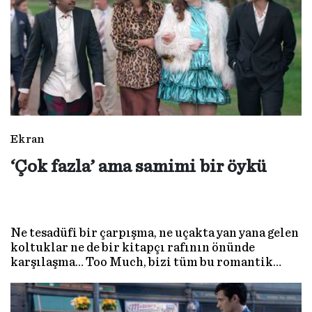
Ekran
‘Çok fazla’ ama samimi bir öykü
Ne tesadüfi bir çarpışma, ne uçakta yan yana gelen
koltuklar ne de bir kitapçı rafının önünde
karşılaşma… Too Much, bizi tüm bu romantik
anlardan uzağa, Londra’daki kirli bir pub
tuvaletine götürüyor. Hikaye tam da orada, bir
parça tuvalet kağıdı rulosuyla başlıyor…