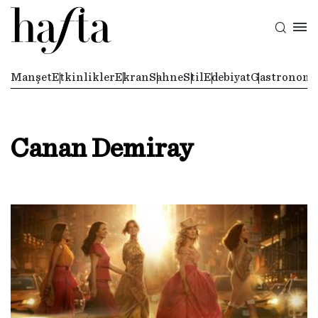
Manşet
Etkinlikler
Ekran
Sahne
Stil
Edebiyat
Gastronomi
Canan Demiray