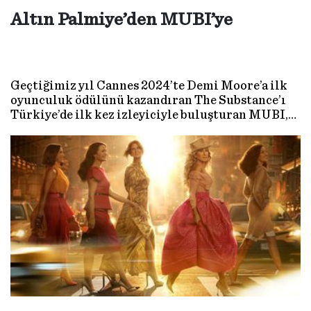
Altın Palmiye’den MUBI’ye
Geçtiğimiz yıl Cannes 2024’te Demi Moore’a ilk
oyunculuk ödülünü kazandıran The Substance’ı
Türkiye’de ilk kez izleyiciyle buluşturan MUBI,
bu yıl da Cannes 2025’te ödülleri toplayan
yapımları çok yakında kataloğuna ekliyor.