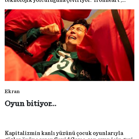
teknolojik yolculuğuna çeviriyor. ‘Ironheart’,
Marvel’ın bilindik formülünün ötesine geçmeye
çalışan, gençlik, miras ve kimlik üzerine kurulu
taze bir başlangıç.
Ekran
Oyun bitiyor…
Kapitalizmin kanlı yüzünü çocuk oyunlarıyla