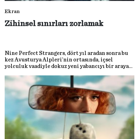
Ekran
Zihinsel sınırları zorlamak
Nine Perfect Strangers, dört yıl aradan sonra bu
kez Avusturya Alpleri’nin ortasında, içsel
yolculuk vaadiyle dokuz yeni yabancıyı bir araya
getiriyor. Nicole Kidman’ın başrolünde olduğu
dizinin ikinci sezonu Prime Video’da yayında.