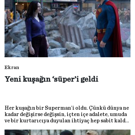
Ekran
Yeni kuşağın ‘süper’i geldi
Her kuşağın bir Superman’i oldu. Çünkü dünya ne
kadar değişirse değişsin, içten içe adalete, umuda
ve bir kurtarıcıya duyulan ihtiyaç hep sabit kaldı.
Clark Kent’in bir kez daha pelerinini kuşanması
işte tam da bu yüzden. Superman yeniden